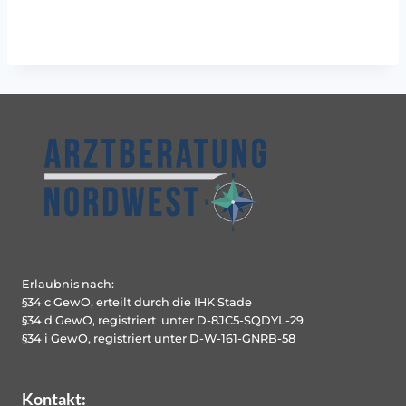
Erlaubnis nach:
§34 c GewO, erteilt durch die IHK Stade
§34 d GewO, registriert unter D-8JC5-SQDYL-29
§34 i GewO, registriert unter D-W-161-GNRB-58
Kontakt: